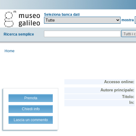
Seleziona banca dati
mostra
Tutti i
Ricerca semplice
Home
Prenota
Chiedi info
Lascia un commento