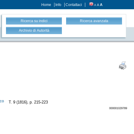
Home
Info
Contattaci
A
A
A
Ricerca su indici
Ricerca avanzata
Archivio di Autorità