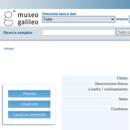
Seleziona banca dati
mostra
Tutti i
Ricerca semplice
Home
Prenota
Chiedi info
Lascia un commento