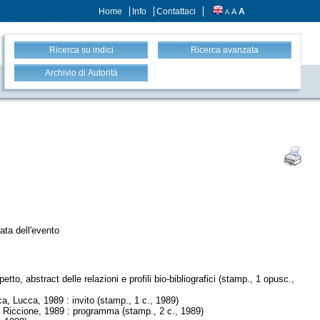
Home
Info
Contattaci
A
A
A
Ricerca su indici
Ricerca avanzata
Archivio di Autorità