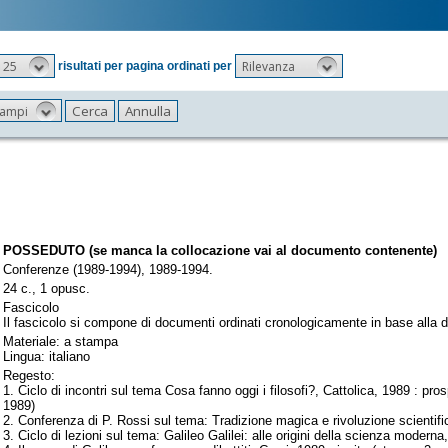
25
Rilevanza
risultati per pagina ordinati per
 campi