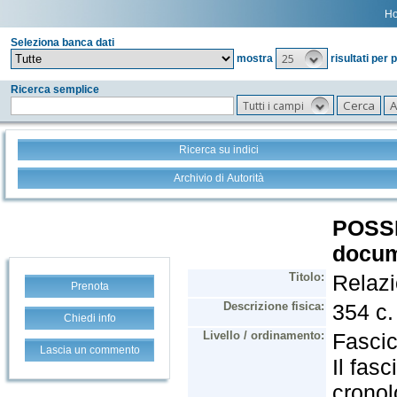
H
Seleziona banca dati
25
mostra
risultati per 
Ricerca semplice
Tutti i campi
Ricerca su indici
Archivio di Autorità
Prenota
Chiedi info
Lascia un commento