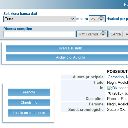
H
Seleziona banca dati
25
mostra
risultati per 
Ricerca semplice
Tutti i campi
Ricerca su indici
Archivio di Autorità
Prenota
Chiedi info
Lascia un commento