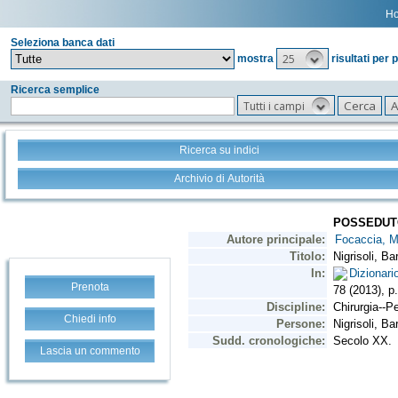
H
Seleziona banca dati
25
mostra
risultati per 
Ricerca semplice
Tutti i campi
Ricerca su indici
Archivio di Autorità
Prenota
Chiedi info
Lascia un commento