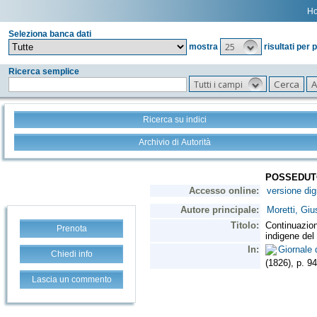
H
Seleziona banca dati
25
mostra
risultati per 
Ricerca semplice
Tutti i campi
Ricerca su indici
Archivio di Autorità
Prenota
Chiedi info
Lascia un commento