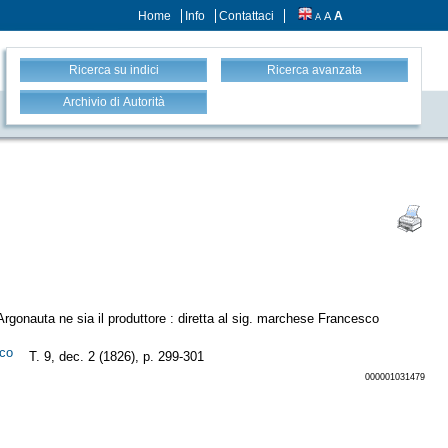
Home
Info
Contattaci
A
A
A
Ricerca su indici
Ricerca avanzata
Archivio di Autorità