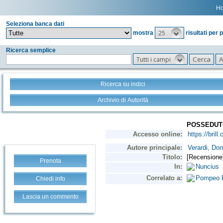
H
Seleziona banca dati
25
mostra
risultati per 
Ricerca semplice
Tutti i campi
Ricerca su indici
Archivio di Autorità
Prenota
Chiedi info
Lascia un commento