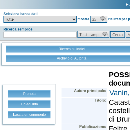
H
Seleziona banca dati
25
mostra
risultati per 
Ricerca semplice
Tutti i campi
Ricerca su indici
Archivio di Autorità
Prenota
Chiedi info
Lascia un commento