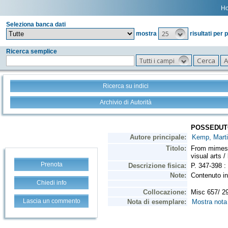
H
Seleziona banca dati
25
mostra
risultati per 
Ricerca semplice
Tutti i campi
Ricerca su indici
Archivio di Autorità
Prenota
Chiedi info
Lascia un commento