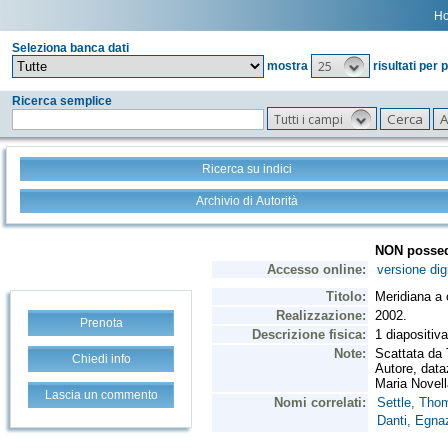
H
Seleziona banca dati
25
mostra
risultati per 
Ricerca semplice
Tutti i campi
Ricerca su indici
Archivio di Autorità
Prenota
Chiedi info
Lascia un commento