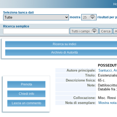
H
Seleziona banca dati
25
mostra
risultati per 
Ricerca semplice
Tutti i campi
Ricerca su indici
Archivio di Autorità
Prenota
Chiedi info
Lascia un commento