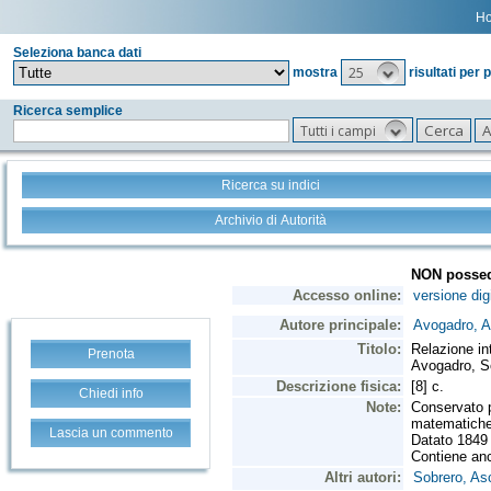
H
Seleziona banca dati
25
mostra
risultati per 
Ricerca semplice
Tutti i campi
Ricerca su indici
Archivio di Autorità
Prenota
Chiedi info
Lascia un commento