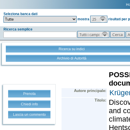
H
Seleziona banca dati
25
mostra
risultati per 
Ricerca semplice
Tutti i campi
Ricerca su indici
Archivio di Autorità
Prenota
Chiedi info
Lascia un commento