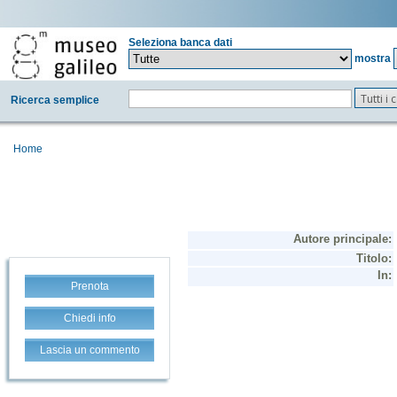
Seleziona banca dati
mostra
Tutti i
Ricerca semplice
Home
Prenota
Chiedi info
Lascia un commento