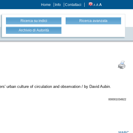
Home
Info
Contattaci
A
A
A
Ricerca su indici
Ricerca avanzata
Archivio di Autorità
MARC