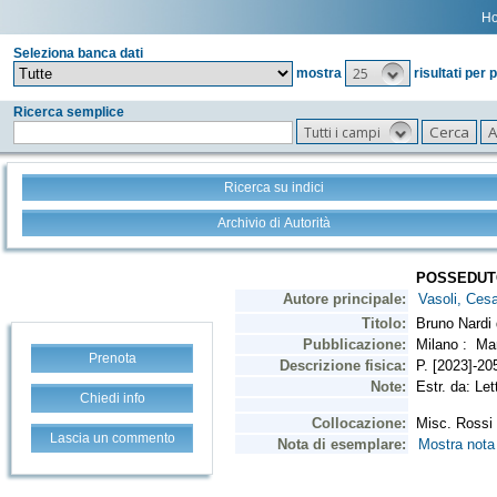
H
Seleziona banca dati
25
mostra
risultati per 
Ricerca semplice
Tutti i campi
Ricerca su indici
Archivio di Autorità
Prenota
Chiedi info
Lascia un commento