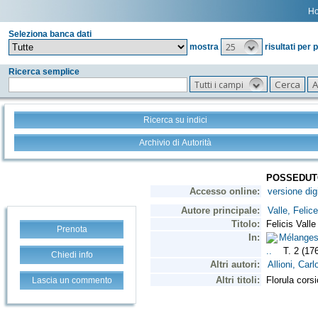
H
Seleziona banca dati
25
mostra
risultati per 
Ricerca semplice
Tutti i campi
Ricerca su indici
Archivio di Autorità
Prenota
Chiedi info
Lascia un commento