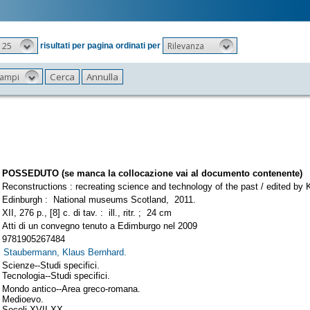
25
Rilevanza
risultati per pagina ordinati per
 campi