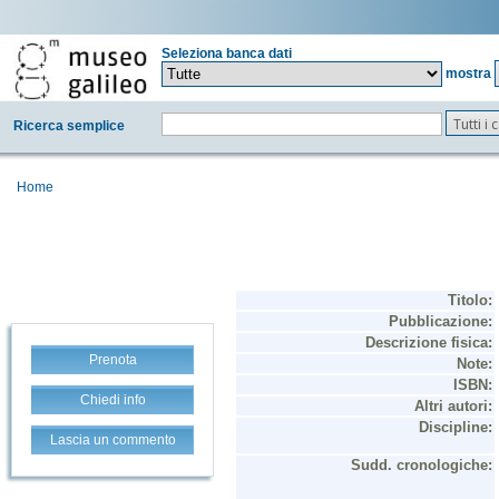
Seleziona banca dati
mostra
Tutti i
Ricerca semplice
Home
Prenota
Chiedi info
Lascia un commento