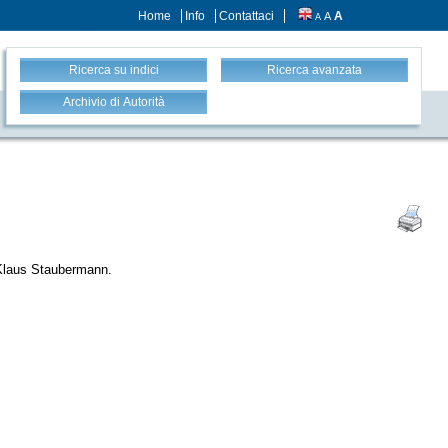
Home
Info
Contattaci
A
A
A
Ricerca su indici
Ricerca avanzata
Archivio di Autorità