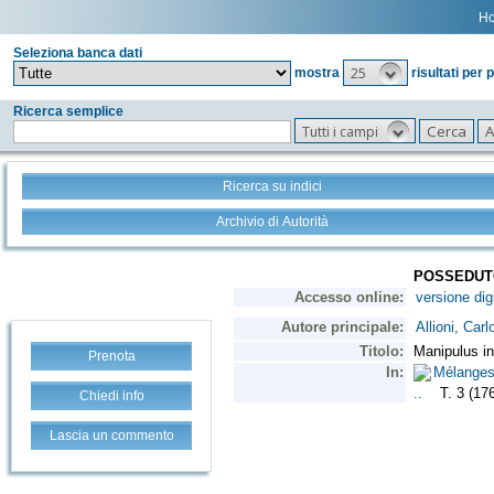
H
Seleziona banca dati
25
mostra
risultati per 
Ricerca semplice
Tutti i campi
Ricerca su indici
Archivio di Autorità
Prenota
Chiedi info
Lascia un commento