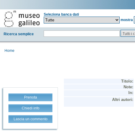
Seleziona banca dati
mostra
Tutti i
Ricerca semplice
Home
Prenota
Chiedi info
Lascia un commento