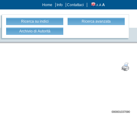
Home
Info
Contattaci
A
A
A
Ricerca su indici
Ricerca avanzata
Archivio di Autorità