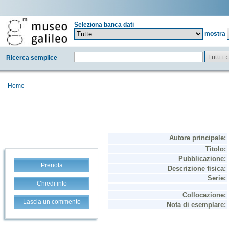
Seleziona banca dati
mostra
Tutti i
Ricerca semplice
Home
Prenota
Chiedi info
Lascia un commento