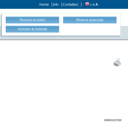
Home
Info
Contattaci
A
A
A
Ricerca su indici
Ricerca avanzata
Archivio di Autorità