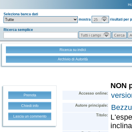
H
Seleziona banca dati
25
mostra
risultati per 
Ricerca semplice
Tutti i campi
Ricerca su indici
Archivio di Autorità
Prenota
Chiedi info
Lascia un commento