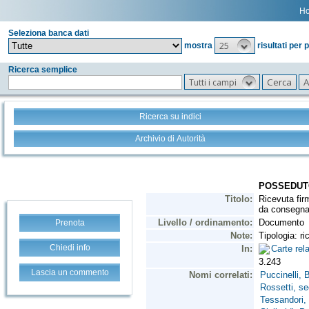
H
Seleziona banca dati
25
mostra
risultati per 
Ricerca semplice
Tutti i campi
Ricerca su indici
Archivio di Autorità
Prenota
Chiedi info
Lascia un commento