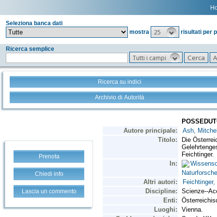
H
Seleziona banca dati
25
mostra
risultati per 
Ricerca semplice
Tutti i campi
Ricerca su indici
Archivio di Autorità
Prenota
Chiedi info
Lascia un commento