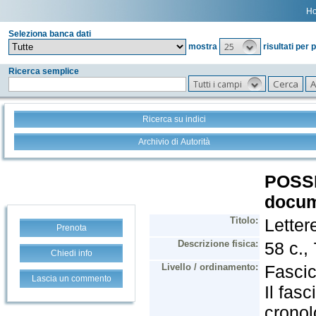
H
Seleziona banca dati
25
mostra
risultati per 
Ricerca semplice
Tutti i campi
Ricerca su indici
Archivio di Autorità
Prenota
Chiedi info
Lascia un commento