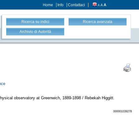
Home
Info
Contattaci
A
A
A
Ricerca su indici
Ricerca avanzata
Archivio di Autorità