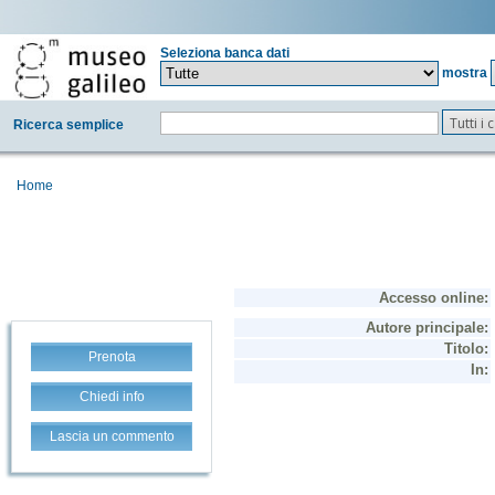
Seleziona banca dati
mostra
Tutti i
Ricerca semplice
Home
Prenota
Chiedi info
Lascia un commento