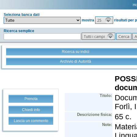
H
Seleziona banca dati
25
mostra
risultati per 
Ricerca semplice
Tutti i campi
Ricerca su indici
Archivio di Autorità
Prenota
Chiedi info
Lascia un commento