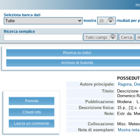
H
Seleziona banca dati
25
mostra
risultati per 
Ricerca semplice
Tutti i campi
Ricerca su indici
Archivio di Autorità
Prenota
Chiedi info
Lascia un commento