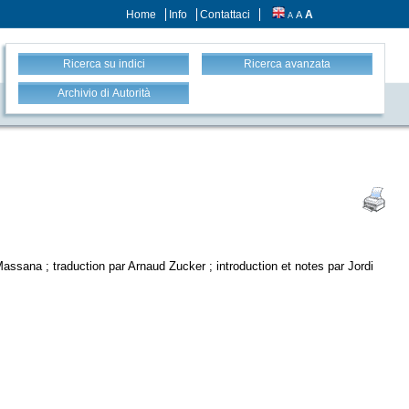
Home
Info
Contattaci
A
A
A
Ricerca su indici
Ricerca avanzata
Archivio di Autorità