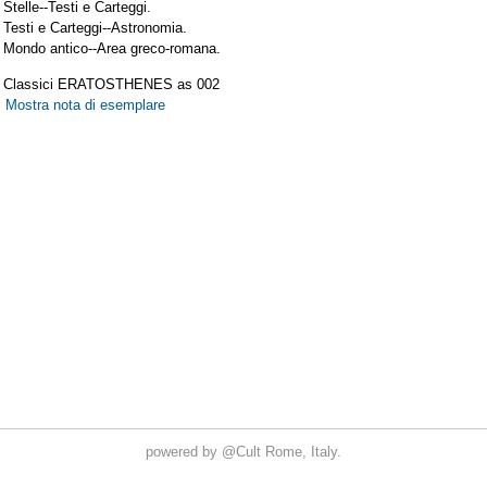
powered by
@Cult
Rome, Italy.