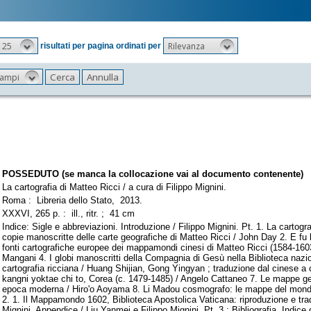
25
Rilevanza
risultati per pagina ordinati per
 campi