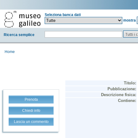
Seleziona banca dati
mostra
Tutti i
Ricerca semplice
Home
Prenota
Chiedi info
Lascia un commento