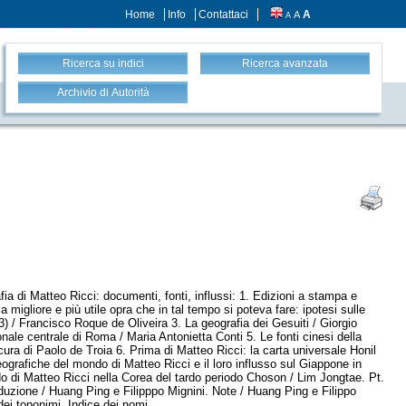
Home
Info
Contattaci
A
A
A
Ricerca su indici
Ricerca avanzata
Archivio di Autorità