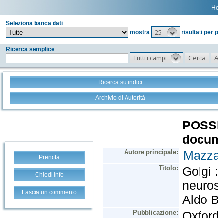
H
Seleziona banca dati
25
mostra
risultati per 
Ricerca semplice
Tutti i campi
Ricerca su indici
Archivio di Autorità
Prenota
Chiedi info
Lascia un commento