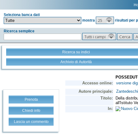
H
Seleziona banca dati
25
mostra
risultati per 
Ricerca semplice
Tutti i campi
Ricerca su indici
Archivio di Autorità
Prenota
Chiedi info
Lascia un commento