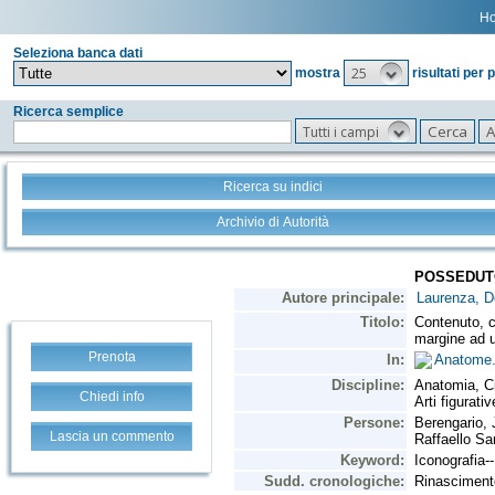
H
Seleziona banca dati
25
mostra
risultati per 
Ricerca semplice
Tutti i campi
Ricerca su indici
Archivio di Autorità
Prenota
Chiedi info
Lascia un commento