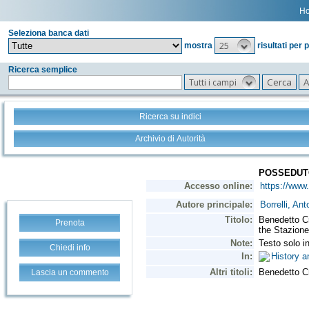
H
Seleziona banca dati
25
mostra
risultati per 
Ricerca semplice
Tutti i campi
Ricerca su indici
Archivio di Autorità
Prenota
Chiedi info
Lascia un commento