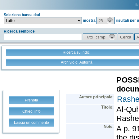
H
Seleziona banca dati
25
mostra
risultati per 
Ricerca semplice
Tutti i campi
Ricerca su indici
Archivio di Autorità
Prenota
Chiedi info
Lascia un commento