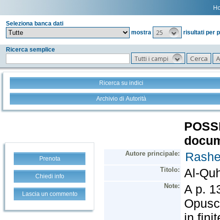
H
Seleziona banca dati
25
mostra
risultati per 
Ricerca semplice
Tutti i campi
Ricerca su indici
Archivio di Autorità
Prenota
Chiedi info
Lascia un commento