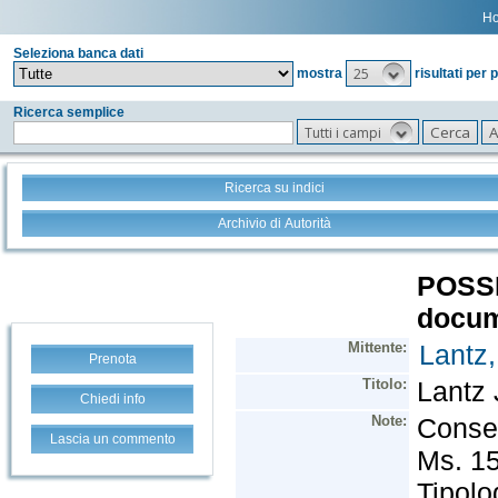
H
Seleziona banca dati
25
mostra
risultati per 
Ricerca semplice
Tutti i campi
Ricerca su indici
Archivio di Autorità
Prenota
Chiedi info
Lascia un commento