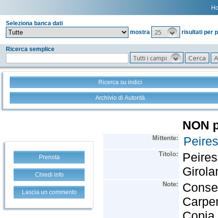
H
Seleziona banca dati
25
mostra
risultati per 
Ricerca semplice
Tutti i campi
Ricerca su indici
Archivio di Autorità
Prenota
Chiedi info
Lascia un commento