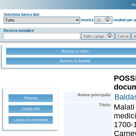
H
Seleziona banca dati
25
mostra
risultati per 
Ricerca semplice
Tutti i campi
Ricerca su indici
Archivio di Autorità
Prenota
Chiedi info
Lascia un commento