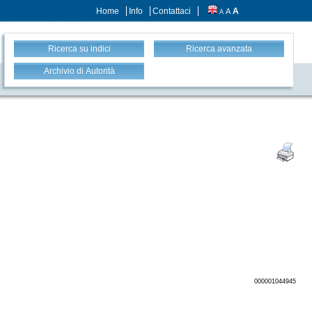
Home
Info
Contattaci
A
A
A
Ricerca su indici
Ricerca avanzata
Archivio di Autorità