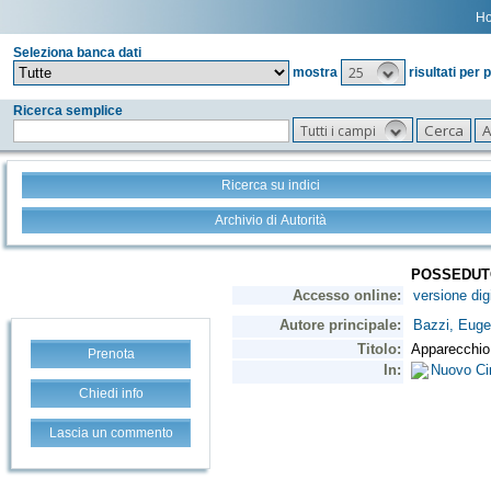
H
Seleziona banca dati
25
mostra
risultati per 
Ricerca semplice
Tutti i campi
Ricerca su indici
Archivio di Autorità
Prenota
Chiedi info
Lascia un commento