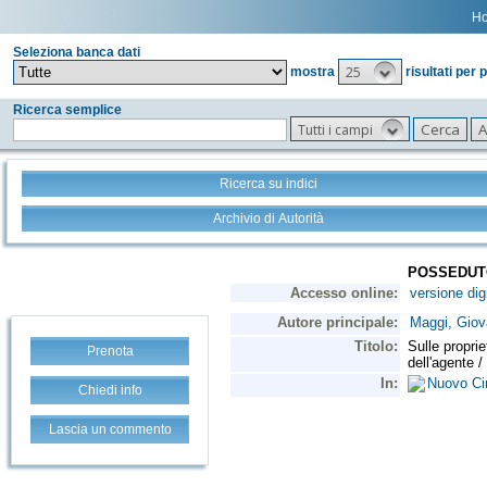
H
Seleziona banca dati
25
mostra
risultati per 
Ricerca semplice
Tutti i campi
Ricerca su indici
Archivio di Autorità
Prenota
Chiedi info
Lascia un commento