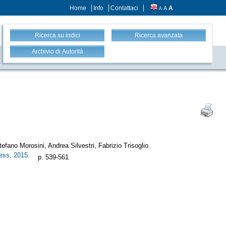
Home
Info
Contattaci
A
A
A
Ricerca su indici
Ricerca avanzata
Archivio di Autorità