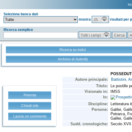
H
Seleziona banca dati
25
mostra
risultati per 
Ricerca semplice
Tutti i campi
Ricerca su indici
Archivio di Autorità
Prenota
Chiedi info
Lascia un commento