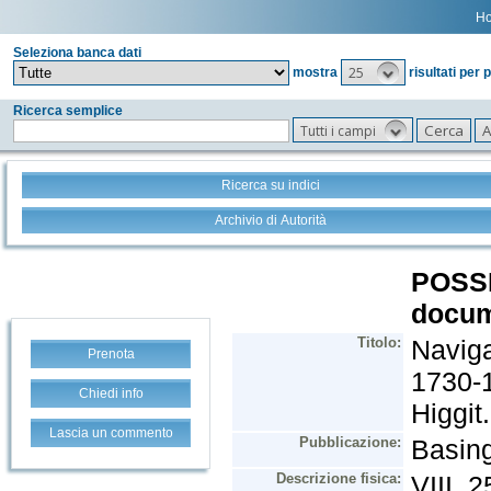
H
Seleziona banca dati
25
mostra
risultati per 
Ricerca semplice
Tutti i campi
Ricerca su indici
Archivio di Autorità
Prenota
Chiedi info
Lascia un commento