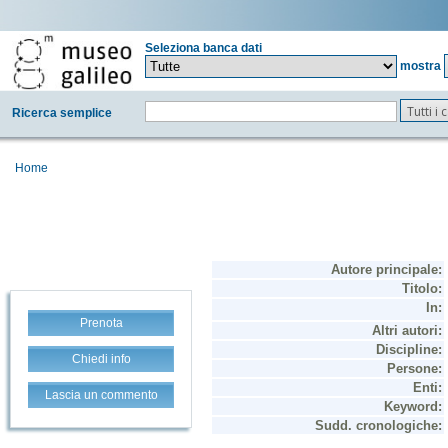
Seleziona banca dati
mostra
Tutti i
Ricerca semplice
Home
Prenota
Chiedi info
Lascia un commento