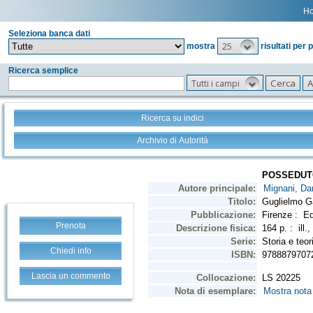
H
Seleziona banca dati
25
mostra
risultati per 
Ricerca semplice
Tutti i campi
Ricerca su indici
Archivio di Autorità
Prenota
Chiedi info
Lascia un commento