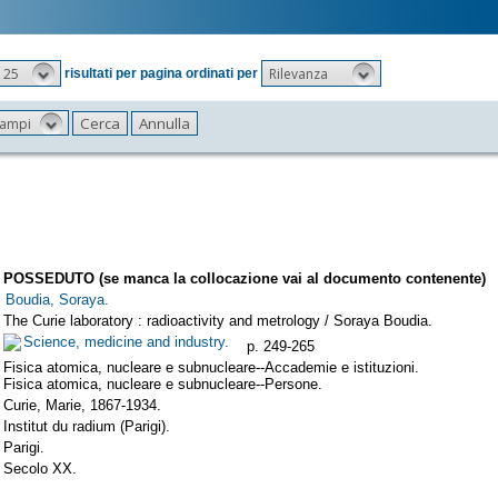
25
Rilevanza
risultati per pagina ordinati per
 campi