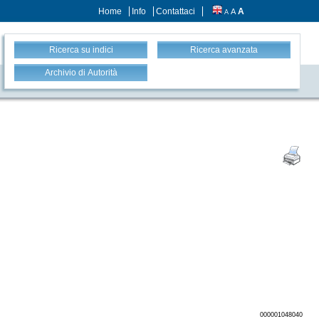
Home
Info
Contattaci
A
A
A
Ricerca su indici
Ricerca avanzata
Archivio di Autorità