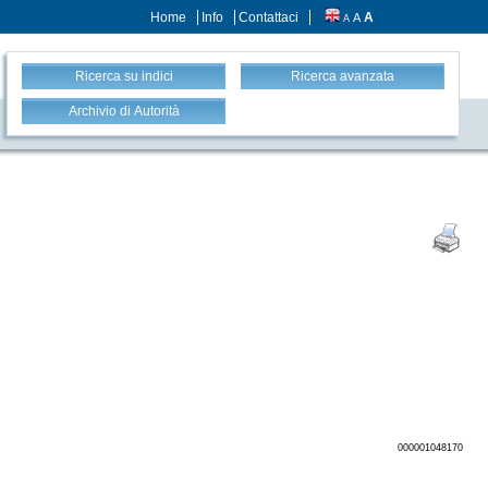
Home
Info
Contattaci
A
A
A
Ricerca su indici
Ricerca avanzata
Archivio di Autorità