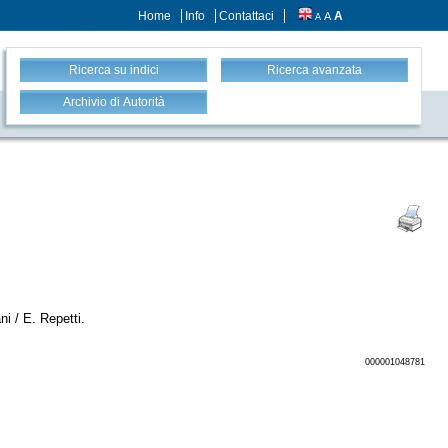
Home
Info
Contattaci
A
A
A
Ricerca su indici
Ricerca avanzata
Archivio di Autorità