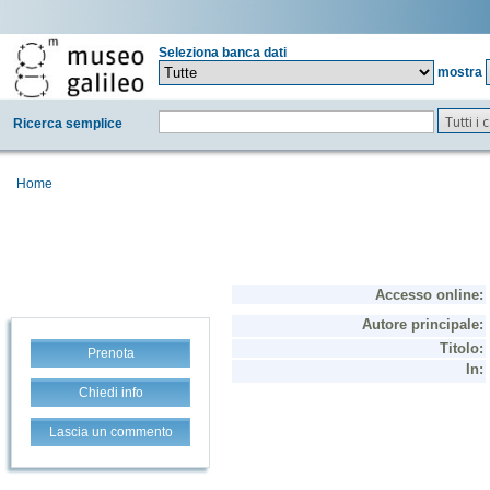
Seleziona banca dati
mostra
Tutti i
Ricerca semplice
Home
Prenota
Chiedi info
Lascia un commento